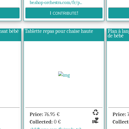
be.shop-orchestra.com/fr/p...
nsat bébé
Tablette repas pour chaise haute
Plan à lan
de bébé
recycling
Price:
76.95
€
Price:
volunteer_activism
Collected:
0
€
Collect