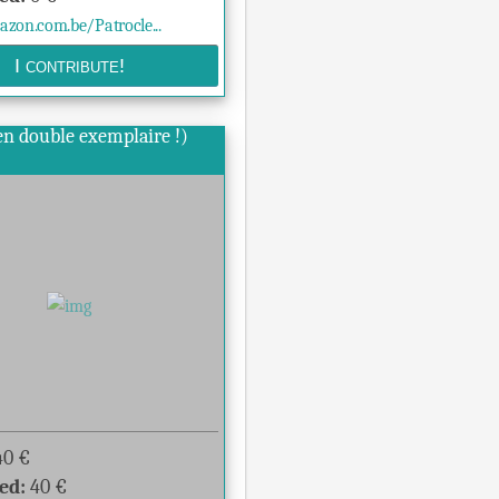
on.com.be/Patrocle...
n double exemplaire !)
40
€
ed:
40
€