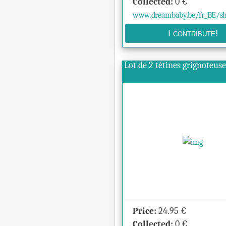
Collected:
0
€
www.dreambaby.be/fr_BE/sho
Lot de 2 tétines grignoteus
Price:
24.95
€
Collected:
0
€