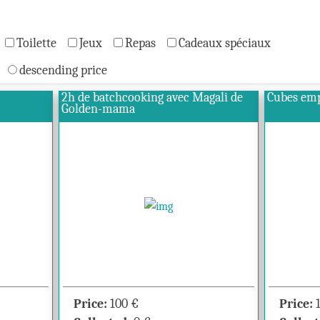
Toilette
Jeux
Repas
Cadeaux spéciaux
descending price
2h de batchcooking avec Magali de
Cubes emp
Golden-mama
Price:
100
€
Price: