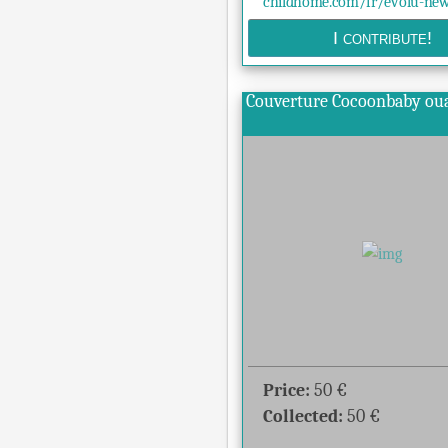
childhome.com/fr/evolu-new.
Couverture Cocoonbaby ou
Price:
50
€
Collected:
50
€