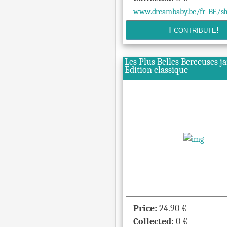
www.dreambaby.be/fr_BE/sho
Les Plus Belles Berceuses ja
Edition classique
Price:
24.90
€
Collected:
0
€