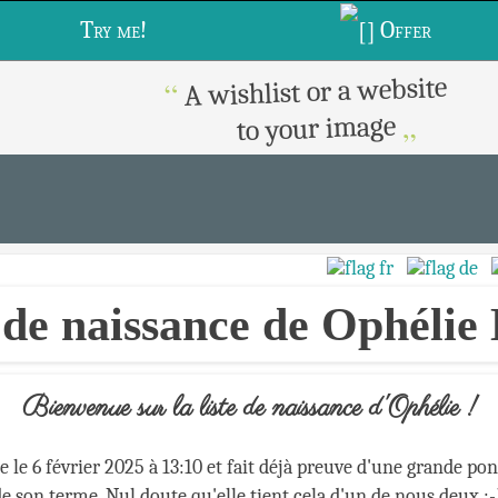
Try me!
Offer
A wishlist or a website
“
„
to your image
 de naissance de Ophélie
Bienvenue sur la liste de naissance d'Ophélie !
e le 6 février 2025 à 13:10 et fait déjà preuve d'une grande pon
e son terme. Nul doute qu'elle tient cela d'un de nous deux ;-