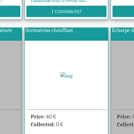
..
childhome.com/fr/evolu-tab...
atinée
Surmatelas chauffant
Echarpe d
Price:
40
€
Price:
Collected:
0
€
Collect