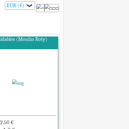
EUR (€)
❯
ilables (Moulin Roty)
12.50
€