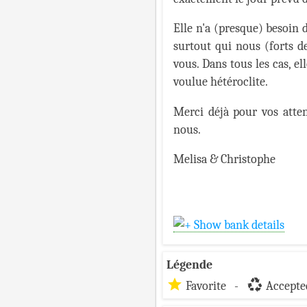
Elle n'a (presque) besoin d
surtout qui nous (forts de
vous. Dans tous les cas, e
voulue hétéroclite.
Merci déjà pour vos attent
nous.
Melisa & Christophe
Show bank details
Légende
star
recycling
Favorite -
Accepted