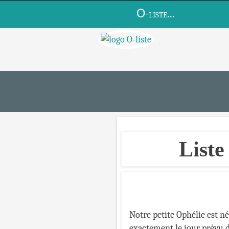
O
-liste...
Liste
Notre petite Ophélie est né
exactement le jour prévu d