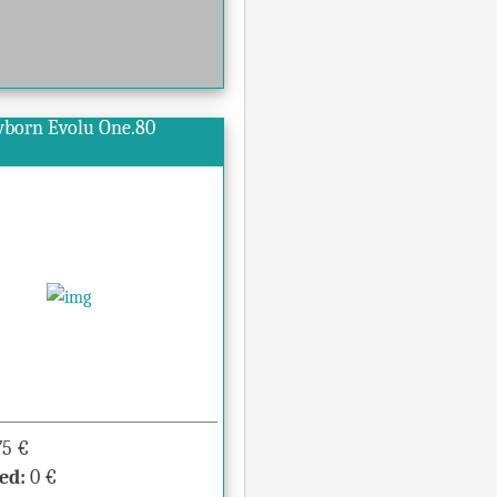
wborn Evolu One.80
75
€
ed:
0
€