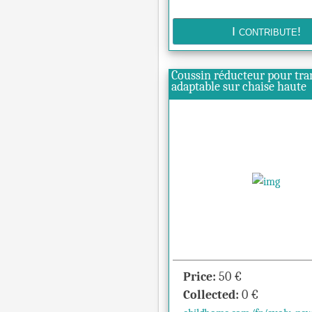
Coussin réducteur pour tra
adaptable sur chaise haute
Price:
50
€
Collected:
0
€