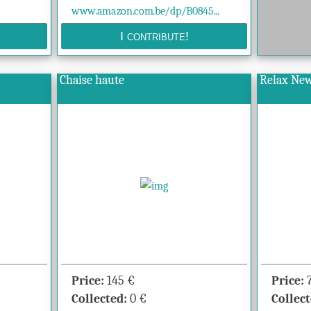
www.amazon.com.be/dp/B0845...
Chaise haute
Relax Ne
Price:
145
€
Price:
Collected:
0
€
Collect