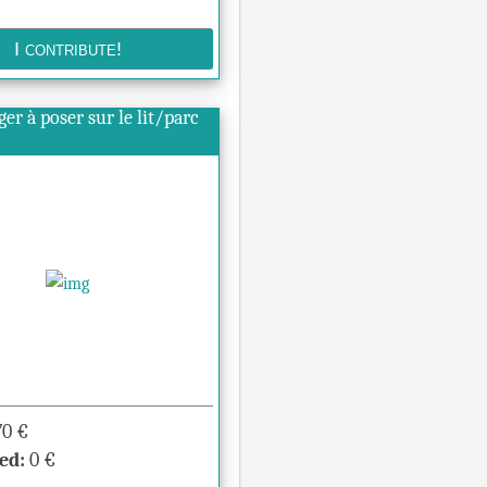
ger à poser sur le lit/parc
70
€
ed:
0
€