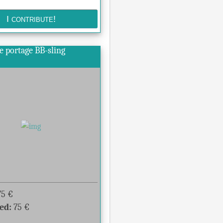
e portage BB-sling
75
€
ed:
75
€