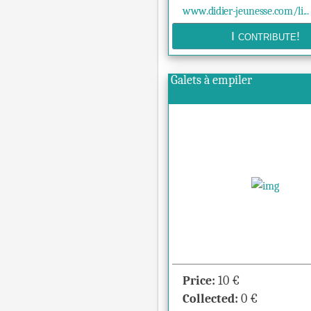
www.didier-jeunesse.com/li...
Galets à empiler
Price:
10
€
Collected:
0
€