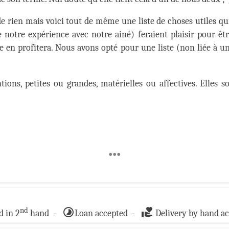
e rien mais voici tout de même une liste de choses utiles qui l
 notre expérience avec notre ainé) feraient plaisir pour êt
lle en profitera. Nous avons opté pour une liste (non liée à
ions, petites ou grandes, matérielles ou affectives. Elles 
•••
timelapse
volunteer_activism
nd
 in 2
hand -
Loan accepted -
Delivery by hand a