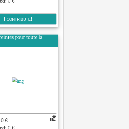
ed:
0
€
eintes pour toute la
volunteer_activism
40
€
ed:
0
€