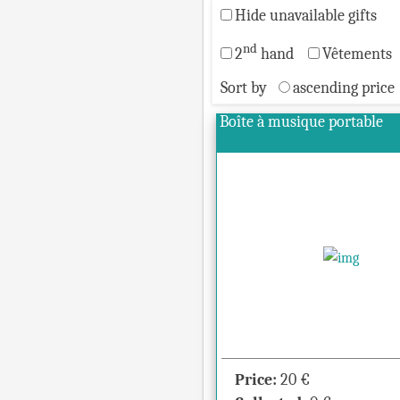
Hide unavailable gifts
nd
2
hand
Vêtements
Sort by
ascending price
Boîte à musique portable
Price:
20
€