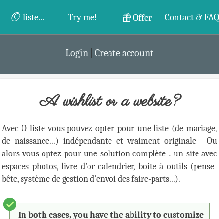
O
-liste...
Try me!
Contact & FAQ
Offer
Login
|
Create account
A wishlist or a website?
Avec O-liste vous pouvez opter pour une liste (de mariage,
de naissance...) indépendante et vraiment originale.
Ou
alors vous optez pour une solution complète : un site avec
espaces photos, livre d'or calendrier, boite à outils (pense-
bête, système de gestion d'envoi des faire-parts...).
In both cases, you have the ability to customize