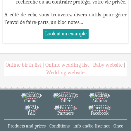
recherche ou au contraire protéger votre vie privée.
A côté de cela, vous trouverez divers outils pour gérer
l'envoi de faire-parts, un bloc notes...
Look at an example
Online birth list
Online wedding list
Baby website
|
|
|
Wedding website
Contact
Offer
Address
FAQ
Partners
Facebook
Products and prices
-
Conditions
-
info-en@o-liste.net
-
Once