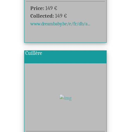
Price:
149
€
Collected:
149
€
www.dreambaby.be/e/fr/db/a...
Cuillère