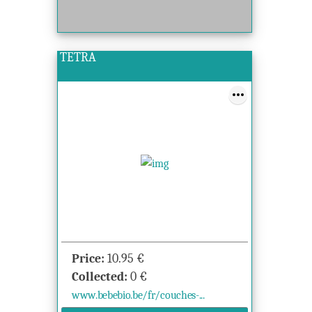
TETRA
Price:
10.95
€
Collected:
0
€
www.bebebio.be/fr/couches-...