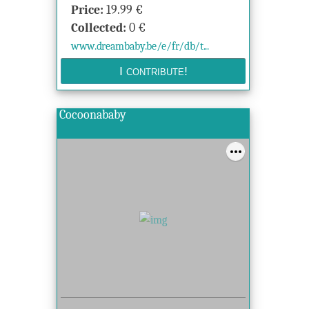
Price:
19.99
€
Collected:
0
€
www.dreambaby.be/e/fr/db/t...
Cocoonababy