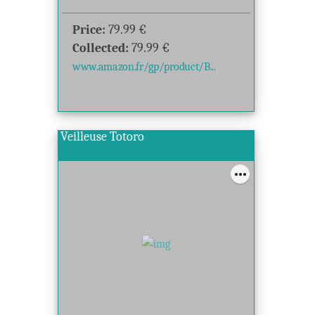
Price:
79.99
€
Collected:
79.99
€
www.amazon.fr/gp/product/B...
Veilleuse Totoro