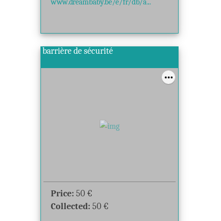
www.dreambaby.be/e/fr/db/a...
barrière de sécurité
Price:
50
€
Collected:
50
€