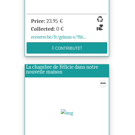
recycling
Price:
23.95
€
volunteer_activism
Collected:
0
€
ecoterre.be/fr/grimm-s/916...
La chambre de Félicie dans notre
nouvelle maison