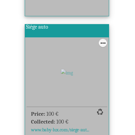
Siége auto
recycling
Price:
100
€
Collected:
100
€
www.baby-lux.com/siege-aut...