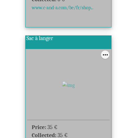
www.c-and-a.com/be/fr/shop...
Sac à langer
Price:
35
€
Collected:
35
€