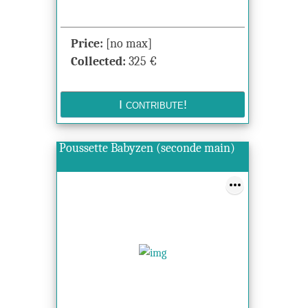
Price:
[no max]
Collected:
325
€
Poussette Babyzen (seconde main)