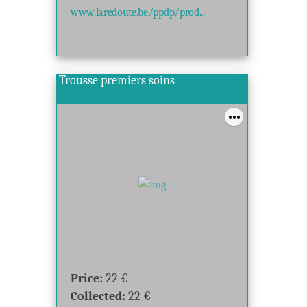
www.laredoute.be/ppdp/prod...
Trousse premiers soins
Price:
22
€
Collected:
22
€