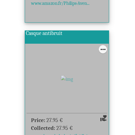
www.amazon.fr/Philips-Aven...
Casque antibruit
volunteer_activism
Price:
27.95
€
Collected:
27.95
€