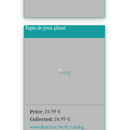
Tapis de jeux pliant
Price:
24.99
€
Collected:
24.99
€
www.ikea.com/be/fr/catalog...