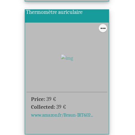
Thermomètre auriculaire
Price:
39
€
Collected:
39
€
www.amazon.fr/Braun-IRT602...