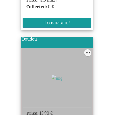
Price:
[no max]
Collected:
0
€
Doudou
Price:
13.90
€