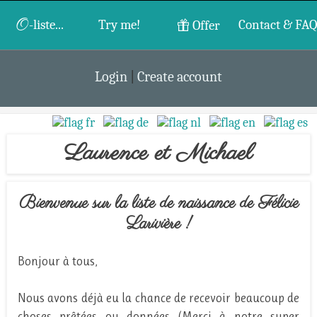
O
-liste...
Try me!
Contact & FAQ
Offer
Login
|
Create account
Laurence et Michael
Bienvenue sur la liste de naissance de Félicie
Larivière !
Bonjour à tous,
Nous avons déjà eu la chance de recevoir beaucoup de
choses prêtées ou données (Merci à notre super