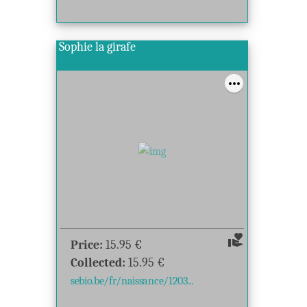
Sophie la girafe
volunteer_activism
Price:
15.95
€
Collected:
15.95
€
sebio.be/fr/naissance/1203...