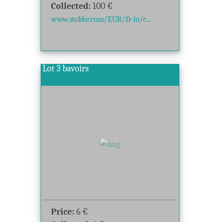
Collected:
100
€
www.stokke.com/EUR/fr-lu/c...
Lot 3 bavoirs
Price:
6
€