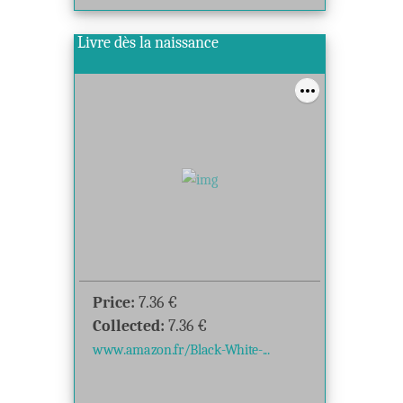
Livre dès la naissance
Price:
7.36
€
Collected:
7.36
€
www.amazon.fr/Black-White-...