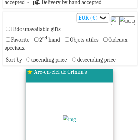
volunteer_activism
accepted -
Delivery by hand accepted
EUR (€)
❯
Hide unavailable gifts
nd
Favorite
2
hand
Objets utiles
Cadeaux
spéciaux
Sort by
ascending price
descending price
Arc-en-ciel de Grimm's
star