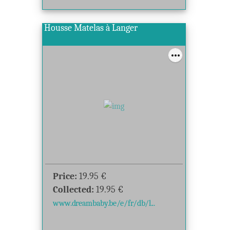
Housse Matelas à Langer
Price:
19.95
€
Collected:
19.95
€
www.dreambaby.be/e/fr/db/l...