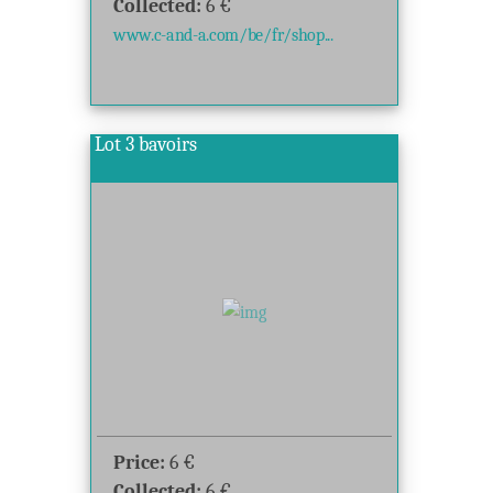
Collected:
6
€
www.c-and-a.com/be/fr/shop...
Lot 3 bavoirs
Price:
6
€
Collected:
6
€