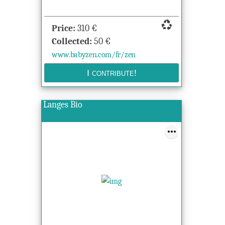
recycling
Price:
310
€
Collected:
50
€
www.babyzen.com/fr/zen
Langes Bio