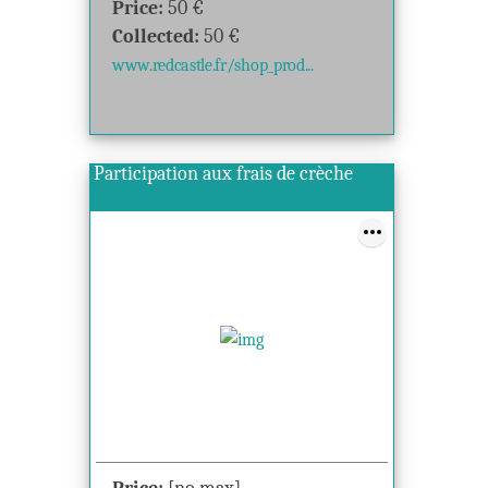
Price:
50
€
Collected:
50
€
www.redcastle.fr/shop_prod...
Participation aux frais de crèche