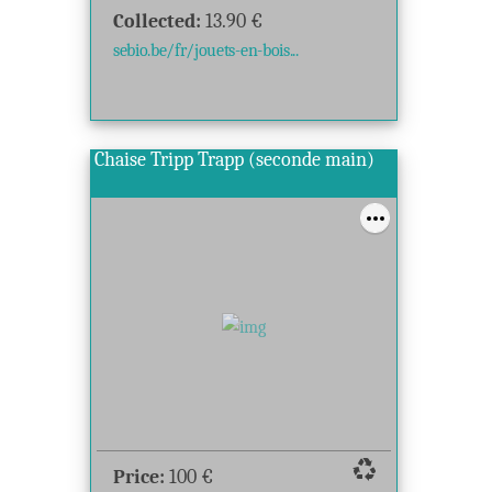
Collected:
13.90
€
sebio.be/fr/jouets-en-bois...
Chaise Tripp Trapp (seconde main)
recycling
Price:
100
€