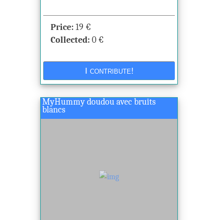
Price:
19
€
Collected:
0
€
MyHummy doudou avec bruits
blancs