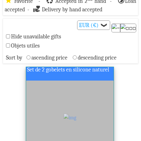
star
recycling
timelapse
Favorite -
Accepted in 2
hand -
Loan
volunteer_activism
accepted -
Delivery by hand accepted
EUR (€)
❯
Hide unavailable gifts
Objets utiles
Sort by
ascending price
descending price
Set de 2 gobelets en silicone naturel