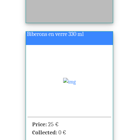
Biberons en verre 330 ml
Price:
25
€
Collected:
0
€