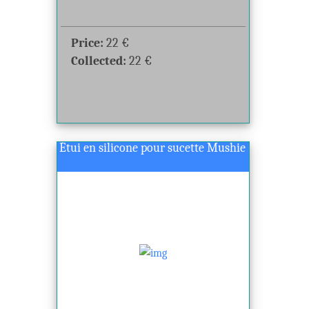
Price:
22
€
Collected:
22
€
Étui en silicone pour sucette Mushie