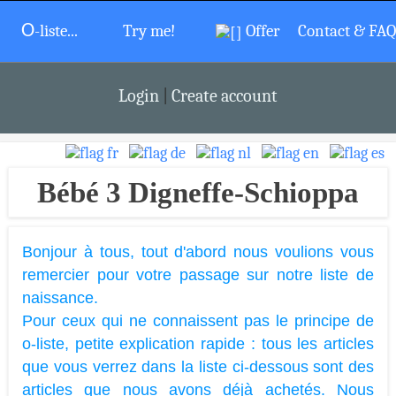
O
-liste...
Try me!
Offer
Contact & FAQ
Login
|
Create account
Bébé 3 Digneffe-Schioppa
Bonjour à tous, tout d'abord nous voulions vous
remercier pour votre passage sur notre liste de
naissance.
Pour ceux qui ne connaissent pas le principe de
o-liste, petite explication rapide : tous les articles
que vous verrez dans la liste ci-dessous sont des
articles que nous avons déjà achetés. Nous