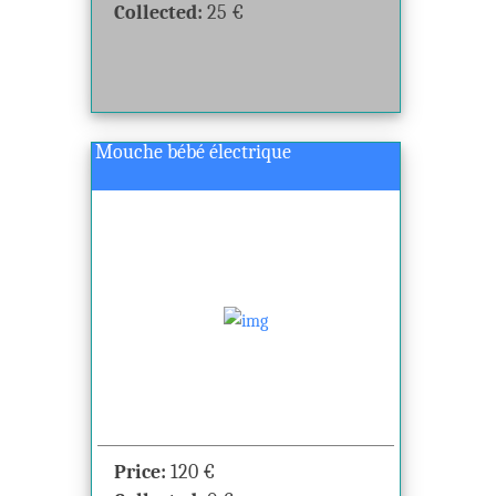
Collected:
25
€
Mouche bébé électrique
Price:
120
€