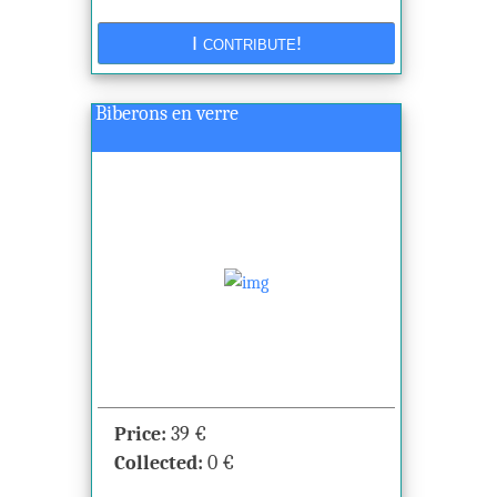
Biberons en verre
Price:
39
€
Collected:
0
€