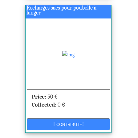
Recharges sacs pour poubelle à
langer
Price:
50
€
Collected:
0
€