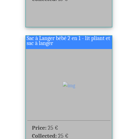
Sac à Langer bébé 2 en 1 - lit pliant et
sac à langer
Price:
25
€
Collected:
25
€