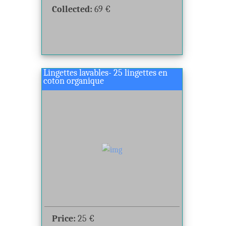
Collected:
69
€
Lingettes lavables- 25 lingettes en
coton organique
Price:
25
€