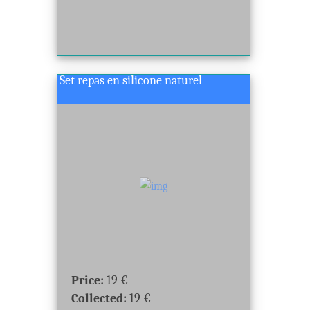
Set repas en silicone naturel
Price:
19
€
Collected:
19
€