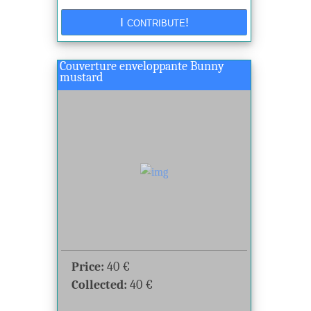
Couverture enveloppante Bunny
mustard
Price:
40
€
Collected:
40
€