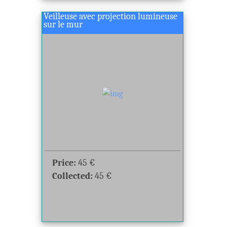
Veilleuse avec projection lumineuse
sur le mur
Price:
45
€
Collected:
45
€