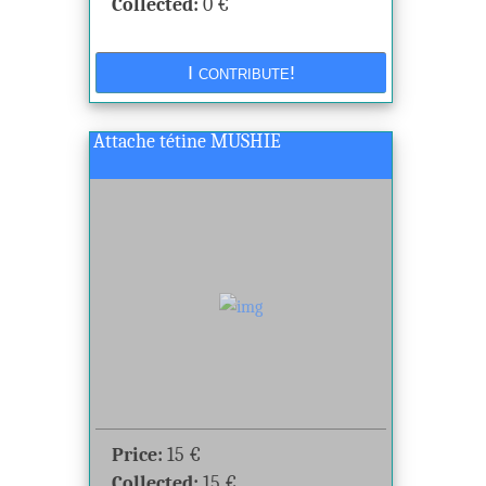
Collected:
0
€
Attache tétine MUSHIE
Price:
15
€
Collected:
15
€