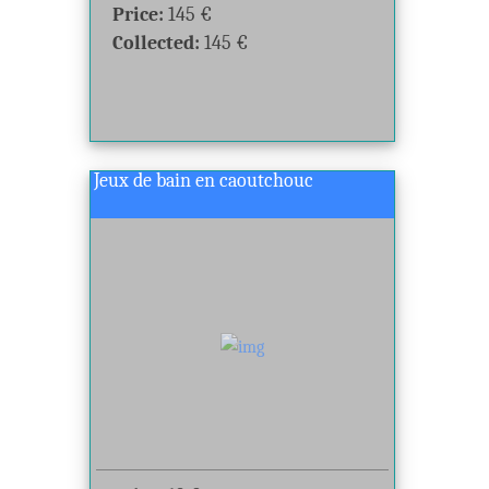
Price:
145
€
Collected:
145
€
Jeux de bain en caoutchouc