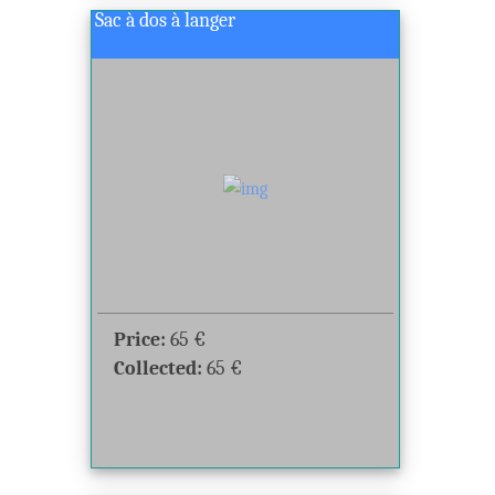
Sac à dos à langer
Price:
65
€
Collected:
65
€