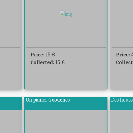
Price:
15
€
Price:
Collected:
15
€
Collect
Un panier à couches
Des houss