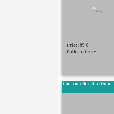
Price:
85
€
Collected:
85
€
Une poubelle anti-odeurs