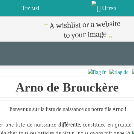
Try me!
Offer
A wishlist or a website
“
„
to your image
Arno de Brouckère
Bienvenue sur la liste de naissance de notre fils Arno !
er une liste de naissance
différente
, constituée en grande 
nicher tous ces articles de récup', nous avons fait appel à