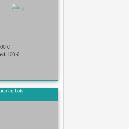
100
€
ed:
100
€
dodo en bois