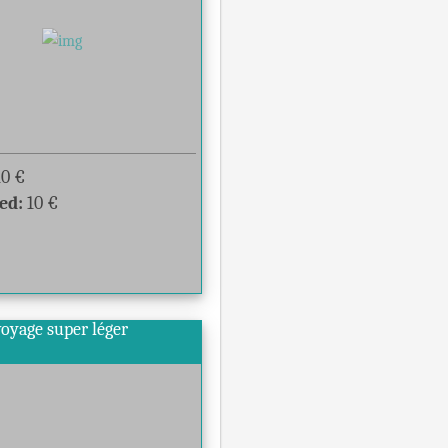
10
€
ed:
10
€
 voyage super léger