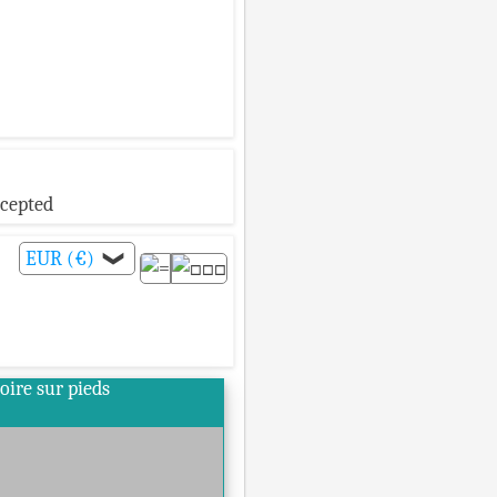
ccepted
EUR (€)
❯
oire sur pieds