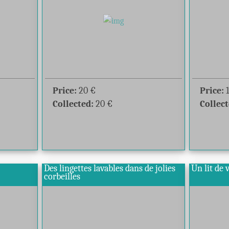
Price:
20
€
Price:
Collected:
20
€
Collect
Des lingettes lavables dans de jolies
Un lit de
corbeilles