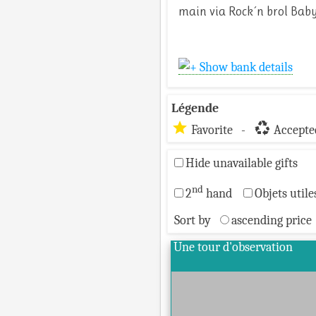
main via Rock´n brol Baby
Show bank details
Légende
star
recycling
Favorite -
Accepted
Hide unavailable gifts
nd
2
hand
Objets utile
Sort by
ascending price
Une tour d'observation