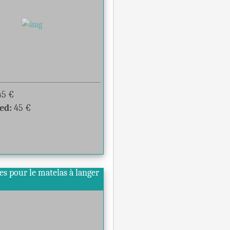
45
€
ed:
45
€
es pour le matelas à langer