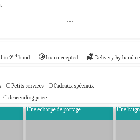
.
•••
timelapse
volunteer_activism
nd
 in 2
hand -
Loan accepted -
Delivery by hand a
s
Petits services
Cadeaux spéciaux
descending price
Une écharpe de portage
Une baign