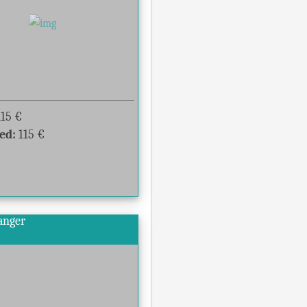
115
€
ed:
115
€
langer