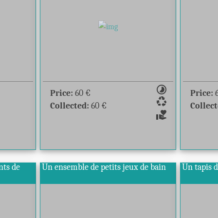
timelapse
Price:
60
€
Price:
recycling
Collected:
60
€
Collect
volunteer_activism
nts de
Un ensemble de petits jeux de bain
Un tapis 