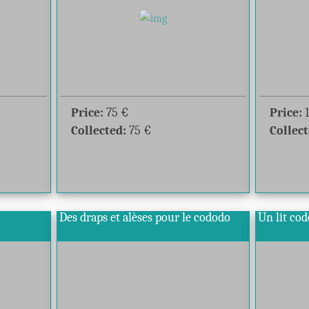
Price:
75
€
Price:
Collected:
75
€
Collect
Des draps et alèses pour le cododo
Un lit co