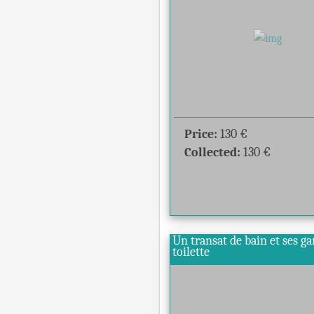
Price:
130
€
Collected:
130
€
Un transat de bain et ses ga
toilette