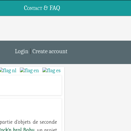
Contact & FAQ
Login
|
Create account
partie d'objets de seconde
Rock'n brol Baby
, un projet