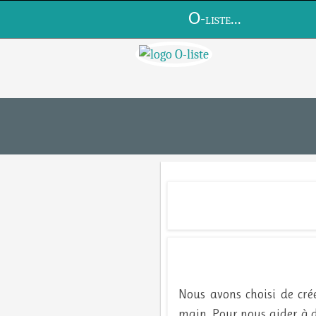
O
-liste...
Nous avons choisi de cré
main. Pour nous aider à dé