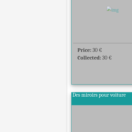
Price:
30
€
Collected:
30
€
Des miroirs pour voiture