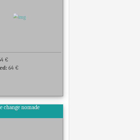
64
€
ed:
64
€
de change nomade