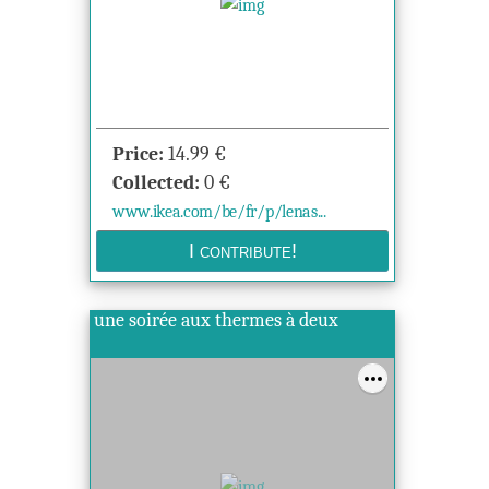
Price:
14.99
€
Collected:
0
€
www.ikea.com/be/fr/p/lenas...
une soirée aux thermes à deux