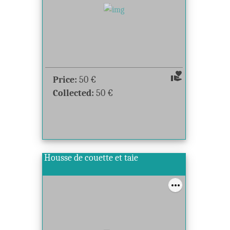
volunteer_activism
Price:
50
€
Collected:
50
€
Housse de couette et taie