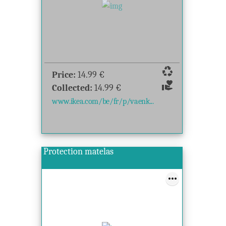
recycling
Price:
14.99
€
volunteer_activism
Collected:
14.99
€
www.ikea.com/be/fr/p/vaenk...
Protection matelas