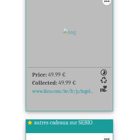
timelapse
Price:
49.99
€
recycling
Collected:
49.99
€
volunteer_activism
www.ikea.com/be/fr/p/ingol...
autres cadeaux sur SEBIO
star