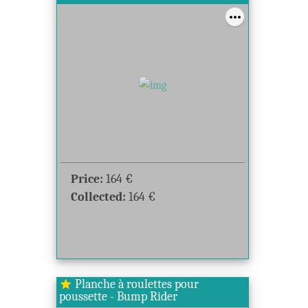
Price:
164
€
Collected:
164
€
Planche à roulettes pour
star
poussette - Bump Rider