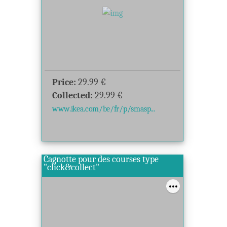
Price:
29.99
€
Collected:
29.99
€
www.ikea.com/be/fr/p/smasp...
Cagnotte pour des courses type
"click&collect"