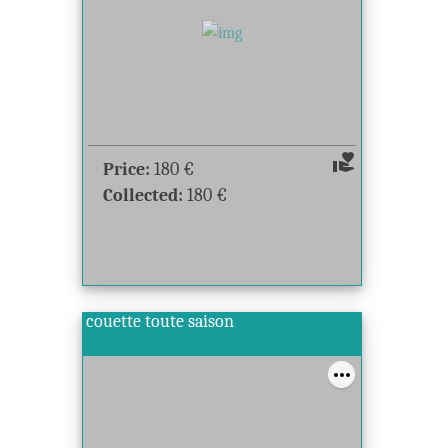
volunteer_activism
Price:
180
€
Collected:
180
€
couette toute saison