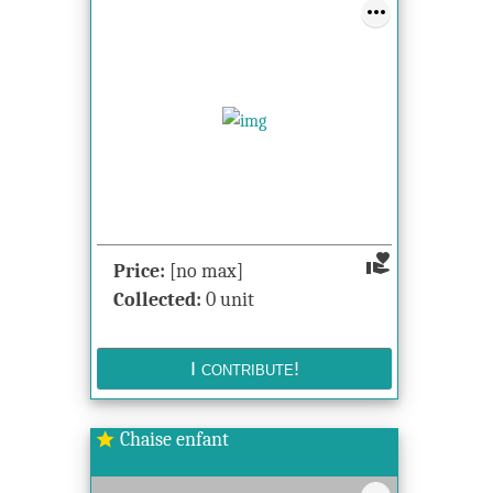
volunteer_activism
Price:
[no max]
Collected:
0 unit
Chaise enfant
star