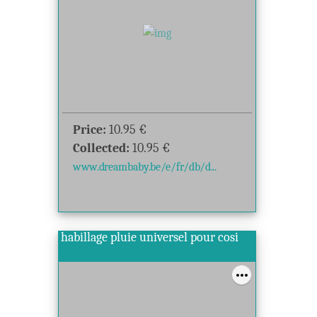
Price:
10.95
€
Collected:
10.95
€
www.dreambaby.be/e/fr/db/d...
habillage pluie universel pour cosi