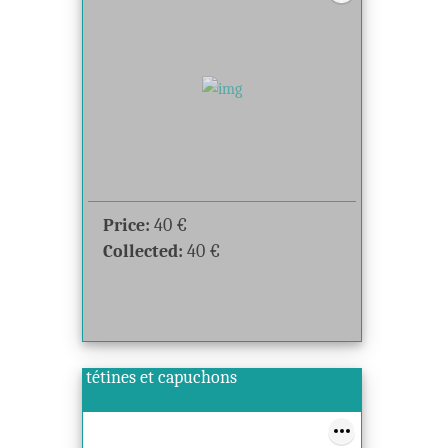
Price:
40
€
Collected:
40
€
tétines et capuchons