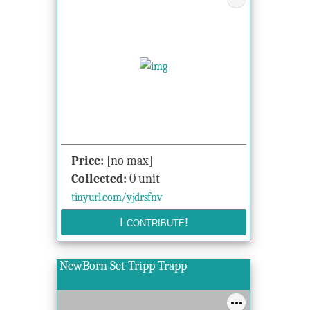
Price:
[no max]
Collected:
0 unit
tinyurl.com/yjdrsfnv
NewBorn Set Tripp Trapp