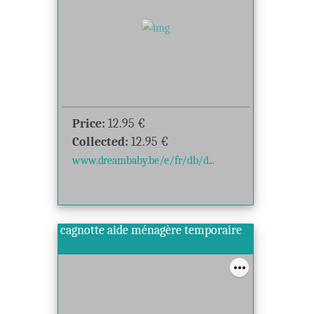
Price:
12.95
€
Collected:
12.95
€
www.dreambaby.be/e/fr/db/d...
cagnotte aide ménagère temporaire