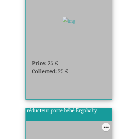
Price:
25
€
Collected:
25
€
réducteur porte bébé Ergobaby