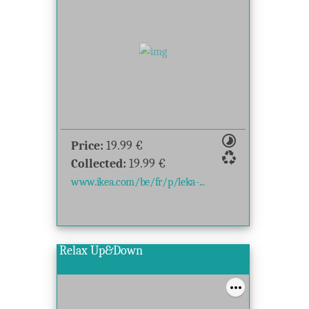
timelapse
Price:
19.99
€
recycling
Collected:
19.99
€
www.ikea.com/be/fr/p/leka-...
Relax Up&Down