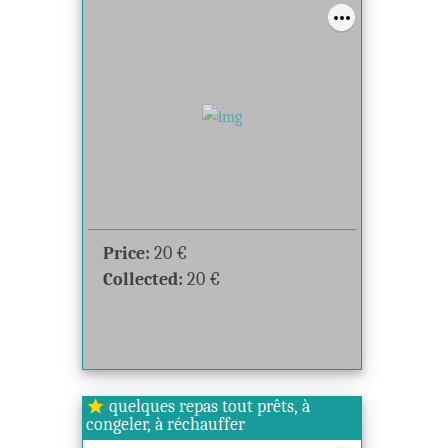
Price:
20
€
Collected:
20
€
quelques repas tout prêts, à
star
congeler, à réchauffer