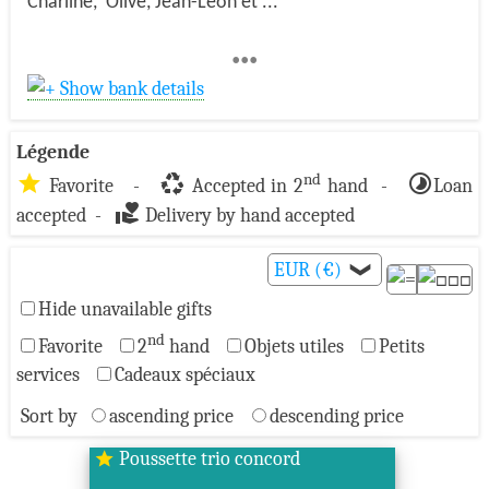
Charline, Olive, Jean-Léon et ...
•••
Show bank details
Légende
star
recycling
timelapse
nd
Favorite -
Accepted in 2
hand -
Loan
volunteer_activism
accepted -
Delivery by hand accepted
EUR (€)
❯
Hide unavailable gifts
nd
Favorite
2
hand
Objets utiles
Petits
services
Cadeaux spéciaux
Sort by
ascending price
descending price
Poussette trio concord
star