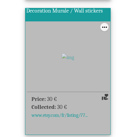
Decoration Murale / Wall stickers
volunteer_activism
Price:
30
€
Collected:
30
€
www.etsy.com/fr/listing/77...