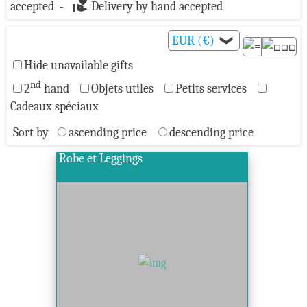
volunteer_activism
accepted -
Delivery by hand accepted
EUR (€)
❯
Hide unavailable gifts
nd
2
hand
Objets utiles
Petits services
Cadeaux spéciaux
Sort by
ascending price
descending price
Robe et Leggings