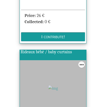
Price:
26
€
Collected:
0
€
Rideaux bébé / baby curtains