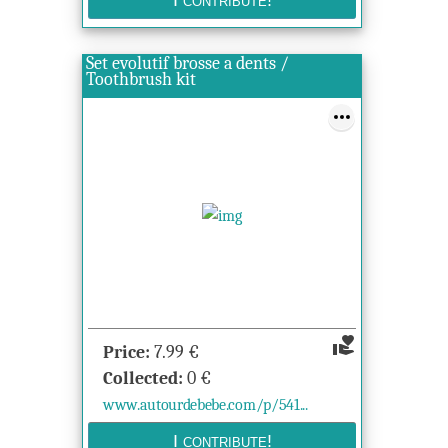
Set evolutif brosse a dents /
Toothbrush kit
volunteer_activism
Price:
7.99
€
Collected:
0
€
www.autourdebebe.com/p/541...