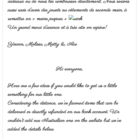
cadeaux ou de nous les rembourser directement. Nous serions
aussi ravis d’avoir des jouets ou vêtements de seconde main, à
remettre en « mains propres »
Un grand merci d’avance et à très vite on espère!
Yoann, Melissa, Matty & Ace
Hi everyone,
Here are a few ideas if you would like to get us a little
something for our little one.
Considering the distance, we’ve favored items that can be
delivered or directly refunded on our bank account. We
couldn’t add our Australian one on the website but we’ve
added the details below.