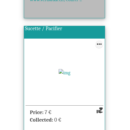
Sucette / Pacifier
volunteer_activism
Price:
7
€
Collected:
0
€