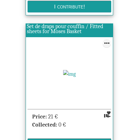
Set de draps pour couffin / Fitted
sheets for Moses Basket
volunteer_activism
Price:
21
€
Collected:
0
€