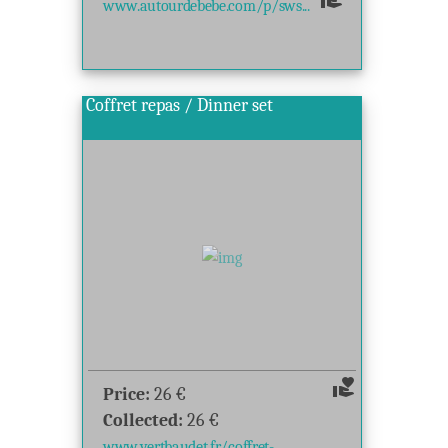
www.autourdebebe.com/p/sws...
Coffret repas / Dinner set
volunteer_activism
Price:
26
€
Collected:
26
€
www.vertbaudet.fr/coffret-...