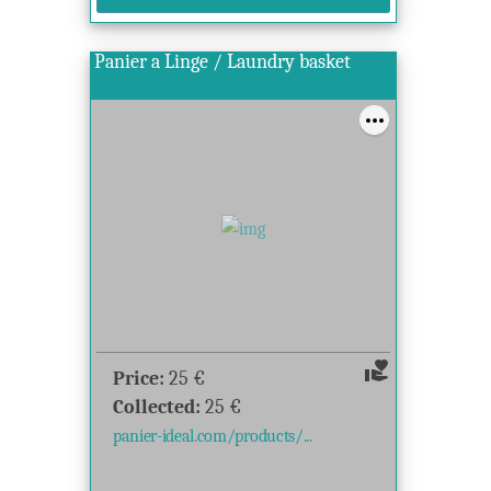
Panier a Linge / Laundry basket
volunteer_activism
Price:
25
€
Collected:
25
€
panier-ideal.com/products/...