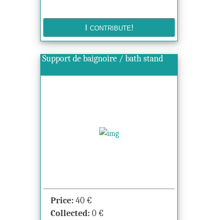
Support de baignoire / bath stand
Price:
40
€
Collected:
0
€