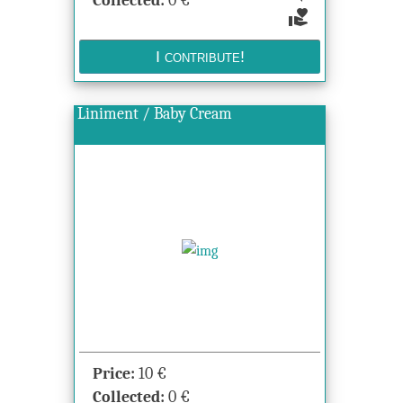
Collected:
0
€
volunteer_activism
Liniment / Baby Cream
Price:
10
€
Collected:
0
€