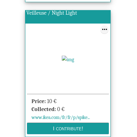
Veilleuse / Night Light
Price:
10
€
Collected:
0
€
www.ikea.com/fr/fr/p/spike...