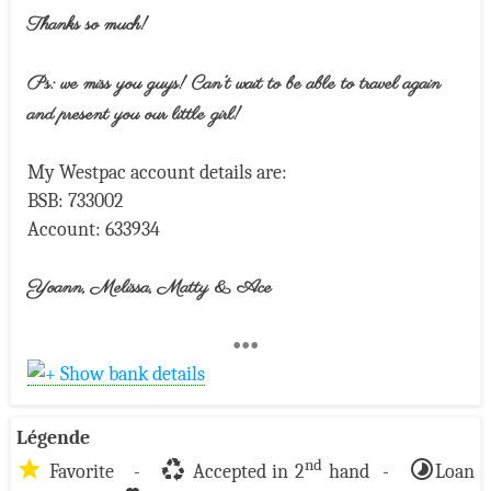
Thanks so much!
Ps: we miss you guys! Can’t wait to be able to travel again
and present you our little girl!
My Westpac account details are:
BSB: 733002
Account: 633934
Yoann, Melissa, Matty & Ace
•••
Show bank details
Légende
star
recycling
timelapse
nd
Favorite -
Accepted in 2
hand -
Loan