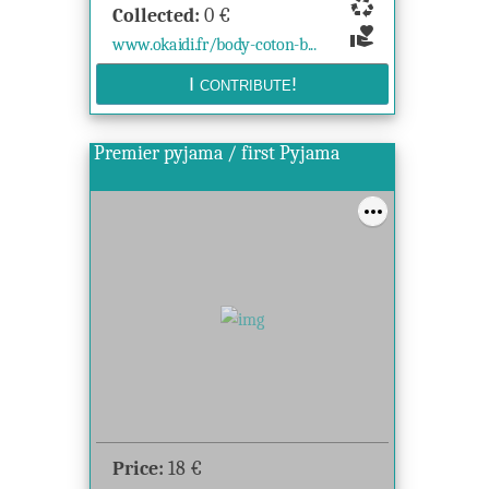
recycling
Collected:
0
€
volunteer_activism
www.okaidi.fr/body-coton-b...
Premier pyjama / first Pyjama
Price:
18
€