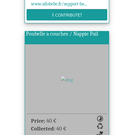
www.allobebe.fr/support-ba...
Poubelle a couches / Nappie Pail
timelapse
Price:
40
€
recycling
Collected:
40
€
volunteer_activism