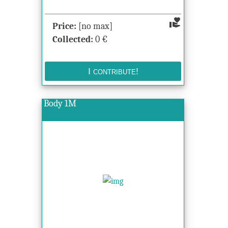
volunteer_activism
Price:
[no max]
Collected:
0
€
Body 1M