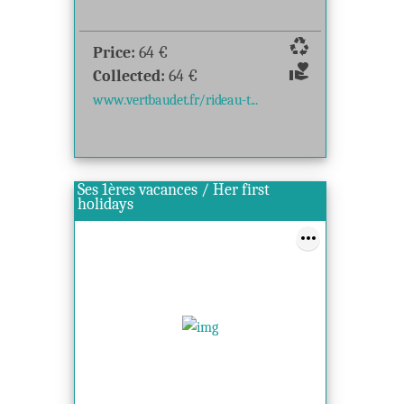
recycling
Price:
64
€
volunteer_activism
Collected:
64
€
www.vertbaudet.fr/rideau-t...
Ses 1ères vacances / Her first
holidays