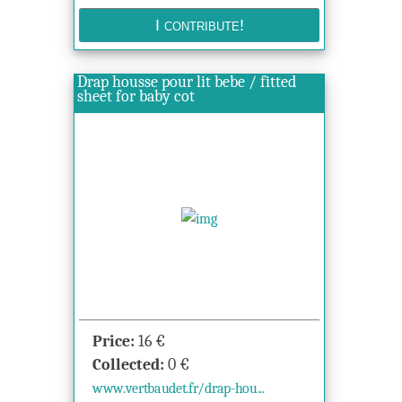
Drap housse pour lit bebe / fitted
sheet for baby cot
Price:
16
€
Collected:
0
€
www.vertbaudet.fr/drap-hou...