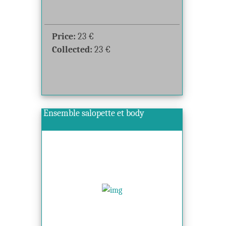
Price:
23
€
Collected:
23
€
Ensemble salopette et body