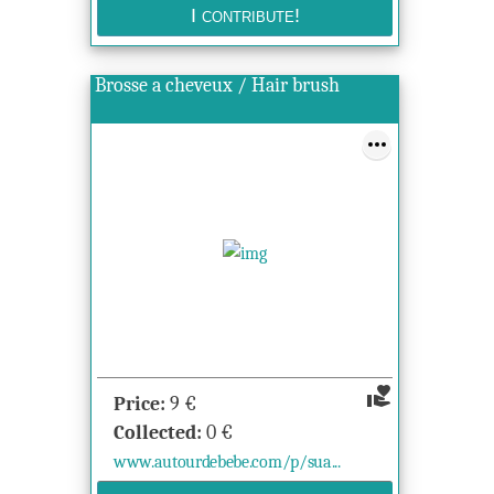
Brosse a cheveux / Hair brush
volunteer_activism
Price:
9
€
Collected:
0
€
www.autourdebebe.com/p/sua...