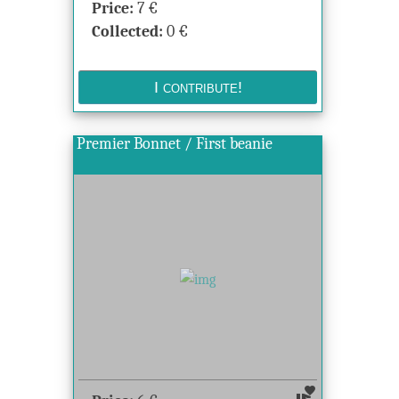
Price:
7
€
Collected:
0
€
Premier Bonnet / First beanie
volunteer_activism