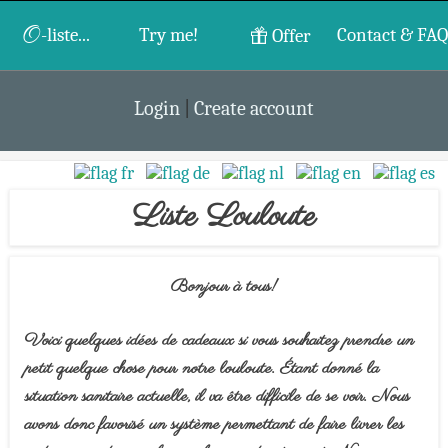
O
-liste...
Try me!
Contact & FAQ
Offer
Login
|
Create account
Liste Louloute
Bonjour à tous!
Voici quelques idées de cadeaux si vous souhaitez prendre un
petit quelque chose pour notre louloute. Étant donné la
situation sanitaire actuelle, il va être difficile de se voir. Nous
avons donc favorisé un système permettant de faire livrer les