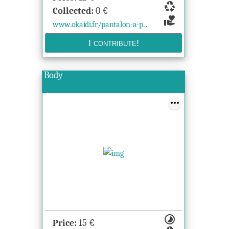
recycling
Collected:
0
€
volunteer_activism
www.okaidi.fr/pantalon-a-p...
Body
timelapse
Price:
15
€