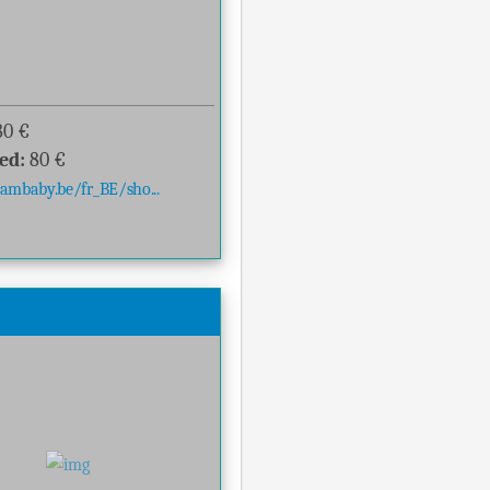
80
€
ed:
80
€
mbaby.be/fr_BE/sho...