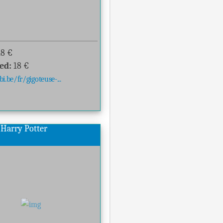
18
€
ed:
18
€
.be/fr/gigoteuse-...
 Harry Potter