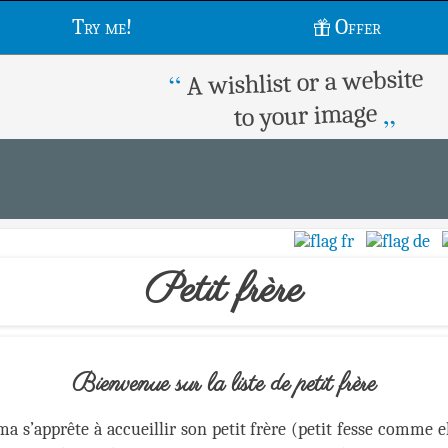
Try me!
Offer
A wishlist or a website
“
„
to your image
Petit frère
Bienvenue sur la liste de petit frère
s’apprête à accueillir son petit frère (petit fesse comme elle