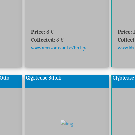
Price:
8
€
Price:
Collected:
8
€
Collect
.
www.amazon.com.be/Philips-...
www.kiabi
 Otto
Gigoteuse Stitch
Gigoteuse