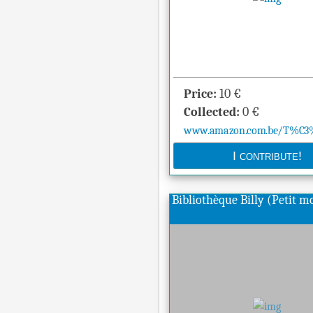
Price:
10
€
Collected:
0
€
www.amazon.com.be/T%C3%A
Bibliothèque Billy (Petit 