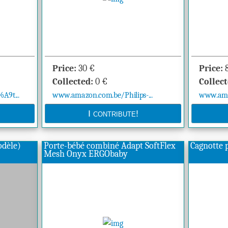
Price:
30
€
Price:
Collected:
0
€
Collect
9t...
www.amazon.com.be/Philips-...
www.amaz
modèle)
Porte-bébé combiné Adapt SoftFlex
Cagnotte 
Mesh Onyx ERGObaby