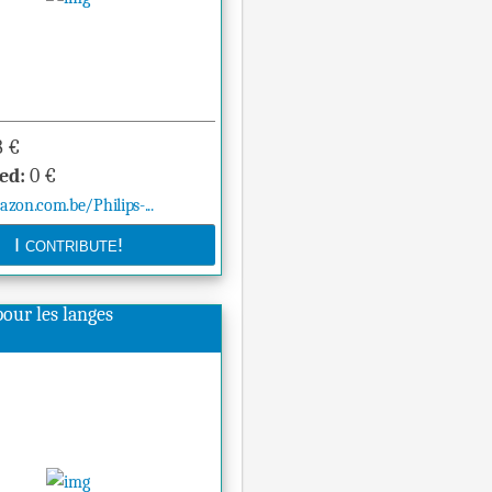
8
€
ed:
0
€
on.com.be/Philips-...
pour les langes