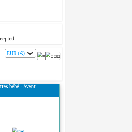
ccepted
EUR (€)
❯
ttes bébé - Avent