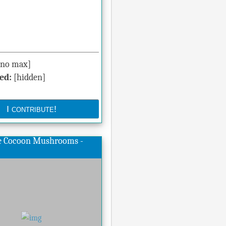
[no max]
ed:
[hidden]
ge Cocoon Mushrooms -