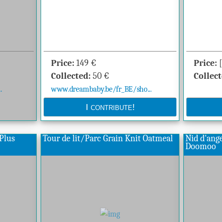
Price:
149
€
Price:
Collected:
50
€
Collect
.
www.dreambaby.be/fr_BE/sho...
Plus
Tour de lit/Parc Grain Knit Oatmeal
Nid d'an
Doomoo