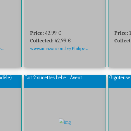
Price:
42.99
€
Price:
Collected:
42.99
€
Collect
..
www.amazon.com.be/Philips-...
modèle)
Lot 2 sucettes bébé - Avent
Gigoteuse