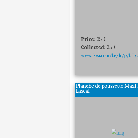
Price:
35
€
Collected:
35
€
www.ikea.com/be/fr/p/billy..
Planche de poussette Maxi 
Lascal