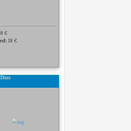
18
€
ed:
18
€
 Dino