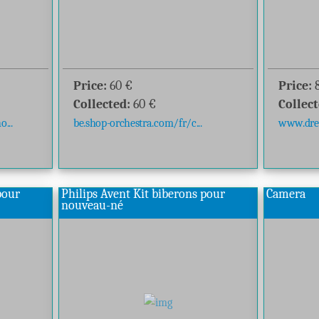
Price:
60
€
Price:
Collected:
60
€
Collect
...
be.shop-orchestra.com/fr/c...
www.drea
pour
Philips Avent Kit biberons pour
Camera
nouveau-né