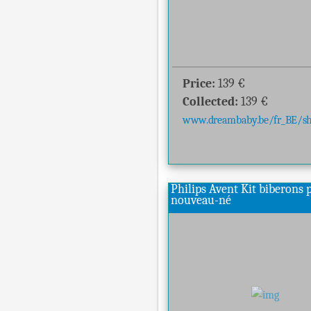
Price:
139
€
Collected:
139
€
www.dreambaby.be/fr_BE/sho
Philips Avent Kit biberons 
nouveau-né