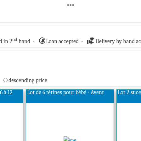
•••
timelapse
volunteer_activism
nd
 in 2
hand -
Loan accepted -
Delivery by hand a
descending price
6 à 12
Lot de 6 tétines pour bébé - Avent
Lot 2 suce