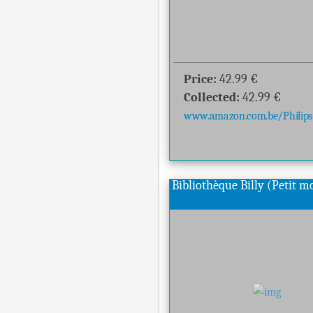
Price:
42.99
€
Collected:
42.99
€
www.amazon.com.be/Philips-.
Bibliothèque Billy (Petit 