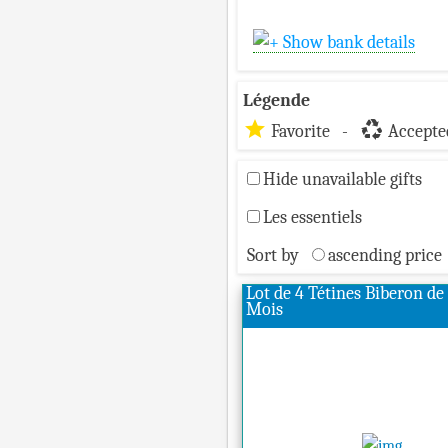
Show bank details
Légende
star
recycling
Favorite -
Accepted
Hide unavailable gifts
Les essentiels
Sort by
ascending price
Lot de 4 Tétines Biberon de 
Mois