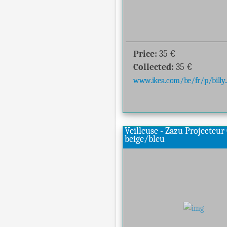
Price:
35
€
Collected:
35
€
www.ikea.com/be/fr/p/billy..
Veilleuse - Zazu Projecteur
beige/bleu