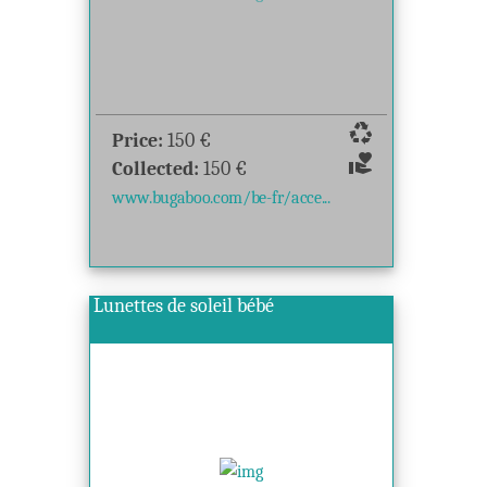
recycling
Price:
150
€
volunteer_activism
Collected:
150
€
www.bugaboo.com/be-fr/acce...
Lunettes de soleil bébé