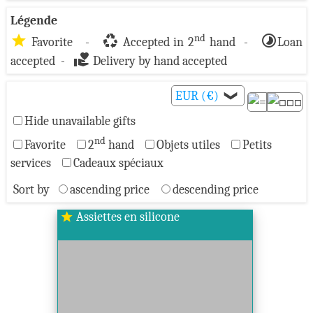
Légende
star
recycling
timelapse
nd
Favorite -
Accepted in 2
hand -
Loan
volunteer_activism
accepted -
Delivery by hand accepted
EUR (€)
❯
Hide unavailable gifts
nd
Favorite
2
hand
Objets utiles
Petits
services
Cadeaux spéciaux
Sort by
ascending price
descending price
Assiettes en silicone
star