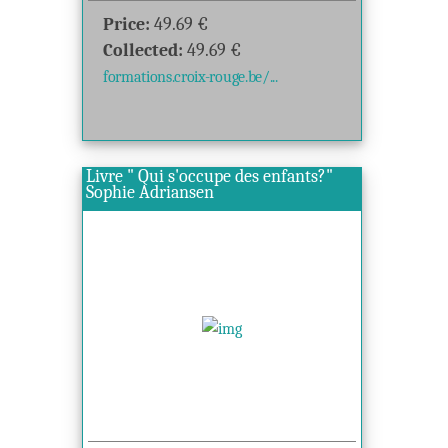
Price:
49.69
€
Collected:
49.69
€
formations.croix-rouge.be/...
Livre " Qui s'occupe des enfants?"
Sophie Adriansen