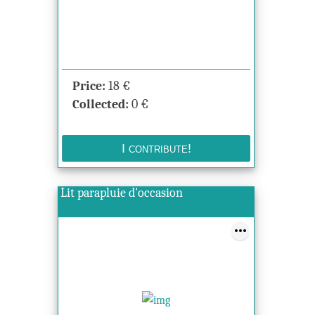
Price:
18
€
Collected:
0
€
Lit parapluie d'occasion