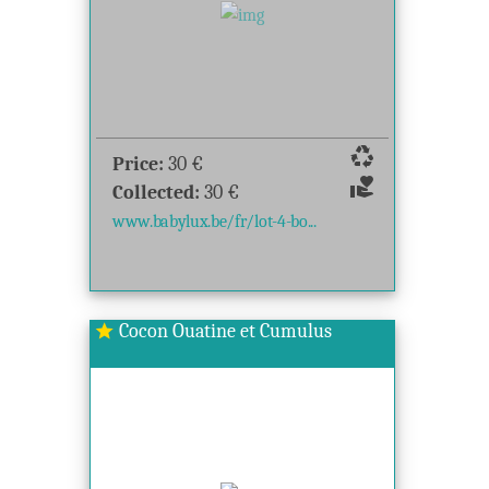
recycling
Price:
30
€
volunteer_activism
Collected:
30
€
www.babylux.be/fr/lot-4-bo...
Cocon Ouatine et Cumulus
star