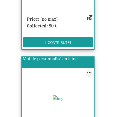
volunteer_activism
Price:
[no max]
Collected:
80
€
Mobile personnalisé en laine