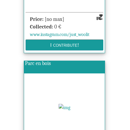
volunteer_activism
Price:
[no max]
Collected:
0
€
www.instagram.com/just_woolit
Parc en bois