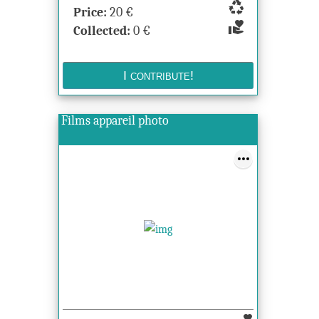
recycling
Price:
20
€
volunteer_activism
Collected:
0
€
Films appareil photo