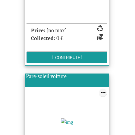
recycling
Price:
[no max]
volunteer_activism
Collected:
0
€
Pare-soleil voiture