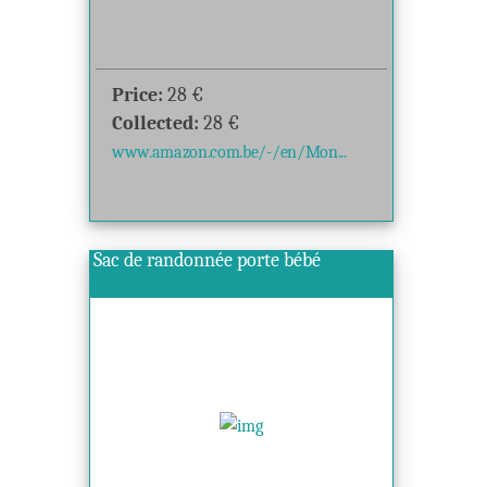
Price:
28
€
Collected:
28
€
www.amazon.com.be/-/en/Mon...
Sac de randonnée porte bébé