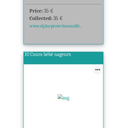
Price:
35
€
Collected:
35
€
www.alpineprotectionauditi...
10 Cours bébé nageurs