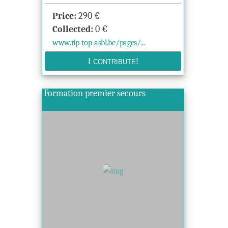
Price:
290
€
Collected:
0
€
www.tip-top-asbl.be/pages/...
Formation premier secours