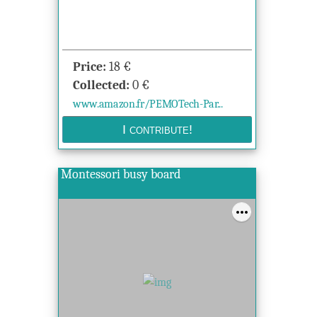
Price:
18
€
Collected:
0
€
www.amazon.fr/PEMOTech-Par...
Montessori busy board