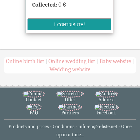
Collected:
0
€
Online birth list
Online wedding list
Baby website
|
|
|
Wedding website
Contact
Offer
Address
FAQ
Partners
Facebook
Products and prices
-
Conditions
-
info-en@o-liste.net
-
Once
upon a time...