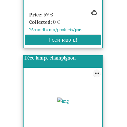
recycling
Price:
59
€
Collected:
0
€
26paradis.com/products/poc...
Déco lampe champignon