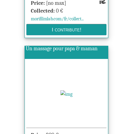
volunteer_activism
Price:
[no max]
Collected:
0
€
morifilmlab.com/fr/collect...
Un massage pour papa & maman