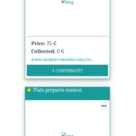
Price:
75
€
Collected:
0
€
www.ouatine-cumulus.com/co...
Plats préparés maison
star