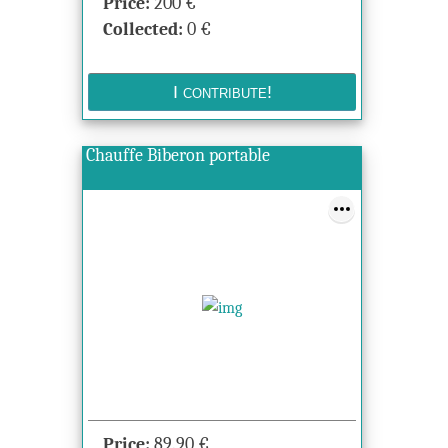
Price:
200
€
Collected:
0
€
Chauffe Biberon portable
Price:
89.90
€