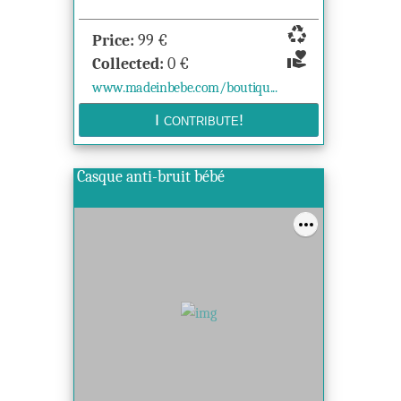
recycling
Price:
99
€
volunteer_activism
Collected:
0
€
www.madeinbebe.com/boutiqu...
Casque anti-bruit bébé