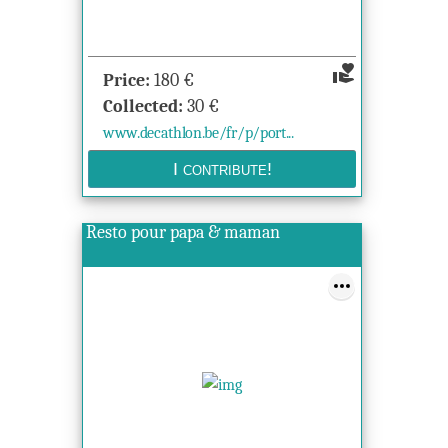
volunteer_activism
Price:
180
€
Collected:
30
€
www.decathlon.be/fr/p/port...
Resto pour papa & maman