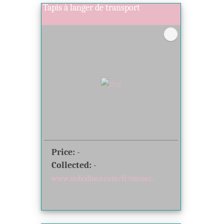
Tapis à langer de transport
Price:
-
Collected:
-
www.nobodinoz.com/fr/mozar...