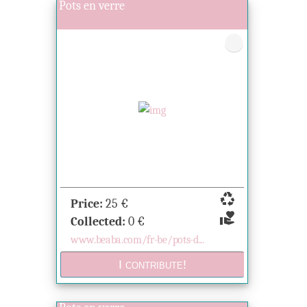
Pots en verre
recycling
Price:
25
€
volunteer_activism
Collected:
0
€
www.beaba.com/fr-be/pots-d...