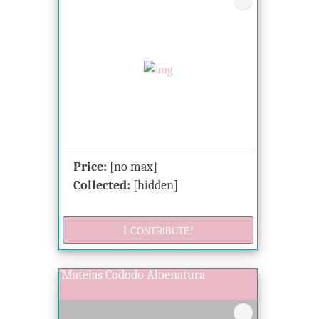
Price:
[no max]
Collected:
[hidden]
Matelas Cododo Aloenatura