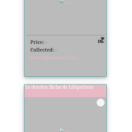
volunteer_activism
Price:
-
Collected:
-
www.lilliputiens.be/fr/je-...
Le doudou Biche de Lilliputiens