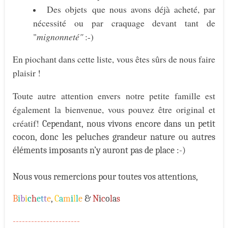
Des objets que nous avons déjà acheté, par
nécessité ou par craquage devant tant de
"
mignonneté"
:-)
En piochant dans cette liste, vous êtes sûrs de nous faire
plaisir !
Toute autre attention envers notre petite famille est
également la bienvenue, vous pouvez être original et
créatif!
Cependant, nous vivons encore dans un petit
cocon, donc les peluches grandeur nature ou autres
éléments imposants n’y auront pas de place :-)
Nous vous remercions pour toutes vos attentions,
B
i
b
i
c
h
e
t
t
e
,
C
a
m
i
l
l
e
&
N
i
c
o
l
a
s
----------------------