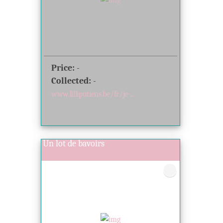
Price:
-
Collected:
-
www.lilliputiens.be/fr/je-...
Un lot de bavoirs