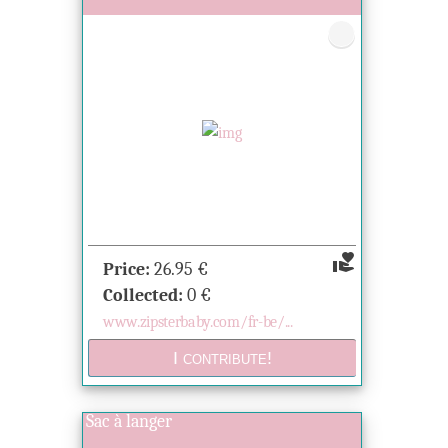
volunteer_activism
Price:
26.95
€
Collected:
0
€
www.zipsterbaby.com/fr-be/...
Sac à langer