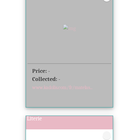
Price:
-
Collected:
-
www.kadolis.com/fr/matelas...
Literie