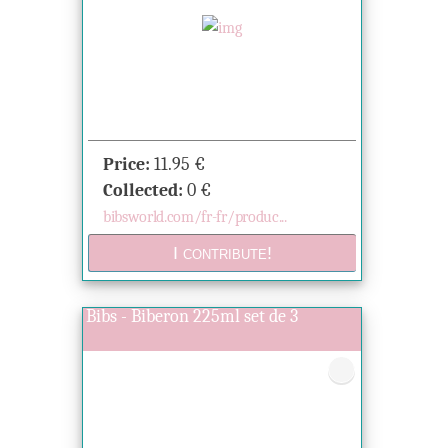
Price:
11.95
€
Collected:
0
€
bibsworld.com/fr-fr/produc...
Bibs - Biberon 225ml set de 3