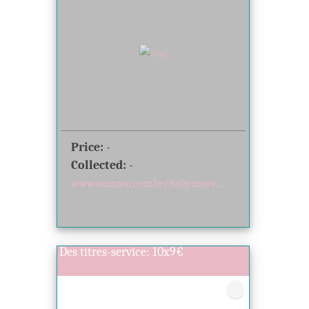
Price:
-
Collected:
-
www.amazon.com.be/Babymoov...
Des titres-service: 10x9€