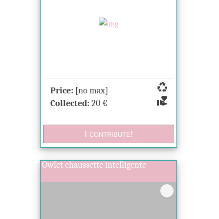
recycling
Price:
[no max]
volunteer_activism
Collected:
20
€
Owlet chaussette intelligente