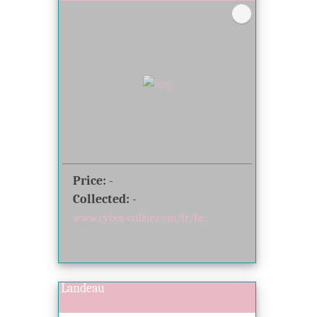
Price:
-
Collected:
-
www.cybex-online.com/fr/be...
Landeau