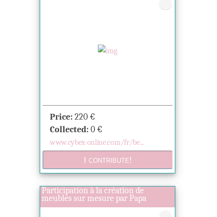
Price:
220
€
Collected:
0
€
www.cybex-online.com/fr/be...
Participation à la création de
meubles sur mesure par Papa