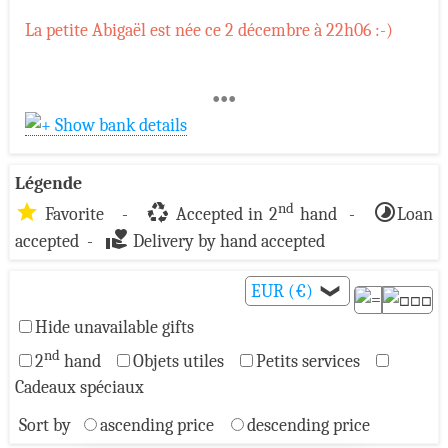
La petite Abigaël est née ce 2 décembre à 22h06 :-)
•••
Show bank details
Légende
star
recycling
timelapse
nd
Favorite -
Accepted in 2
hand -
Loan
volunteer_activism
accepted -
Delivery by hand accepted
EUR (€)
❯
Hide unavailable gifts
nd
2
hand
Objets utiles
Petits services
Cadeaux spéciaux
Sort by
ascending price
descending price