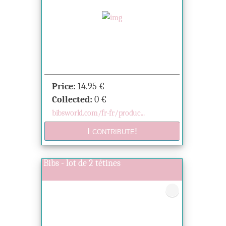
Price:
14.95
€
Collected:
0
€
bibsworld.com/fr-fr/produc...
Bibs - lot de 2 tétines