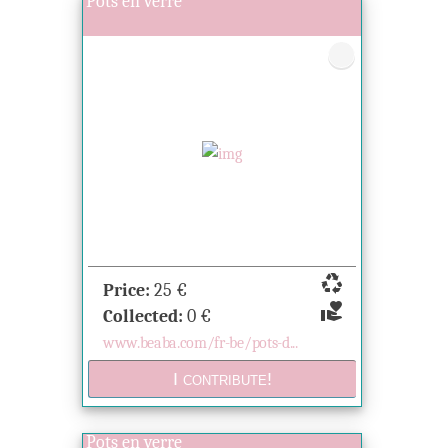
Pots en verre
recycling
Price:
25
€
volunteer_activism
Collected:
0
€
www.beaba.com/fr-be/pots-d...
Pots en verre