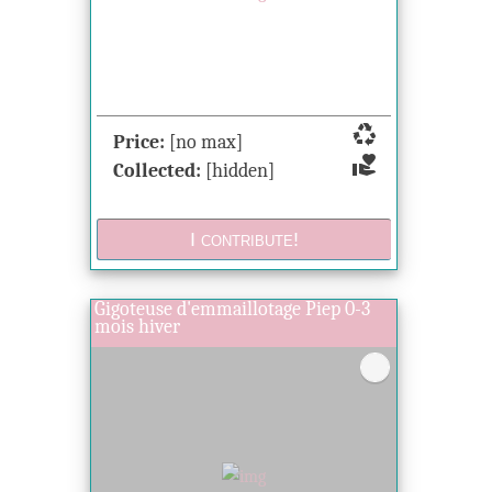
recycling
Price:
[no max]
volunteer_activism
Collected:
[hidden]
Gigoteuse d'emmaillotage Piep 0-3
mois hiver