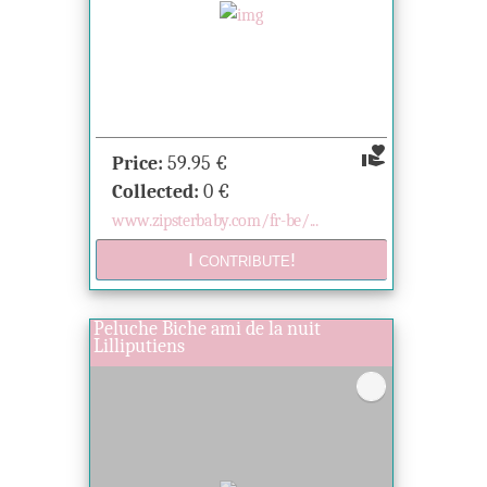
volunteer_activism
Price:
59.95
€
Collected:
0
€
www.zipsterbaby.com/fr-be/...
Peluche Biche ami de la nuit
Lilliputiens