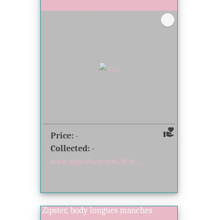
volunteer_activism
Price:
-
Collected:
-
www.zipsterbaby.com/fr-be/...
Zipster, body longues manches