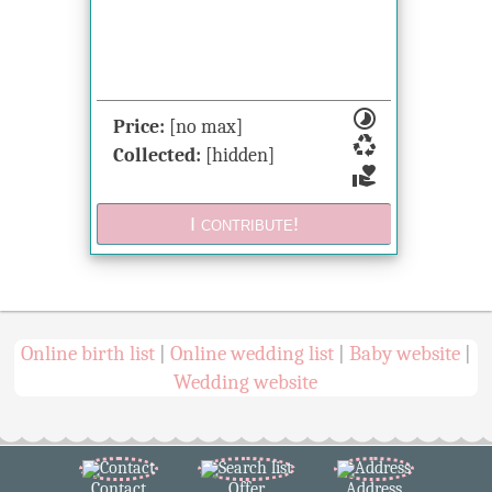
timelapse
Price:
[no max]
recycling
Collected:
[hidden]
volunteer_activism
Online birth list
Online wedding list
Baby website
|
|
|
Wedding website
Contact
Offer
Address