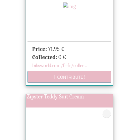
Price:
71.95
€
Collected:
0
€
bibsworld.com/fr-fr/collec...
Zipster Teddy Suit Cream