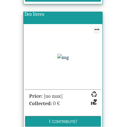
Des livres
recycling
Price:
[no max]
volunteer_activism
Collected:
0
€