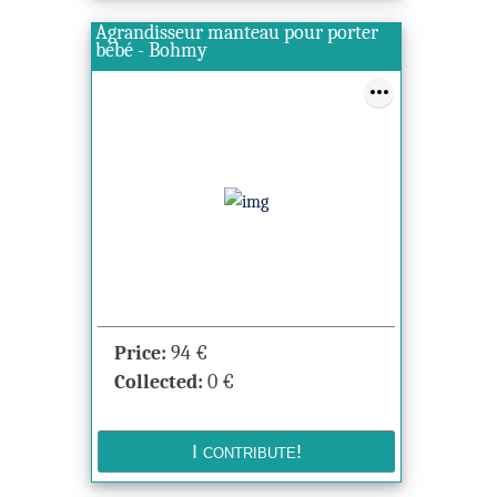
Agrandisseur manteau pour porter
bébé - Bohmy
Price:
94
€
Collected:
0
€