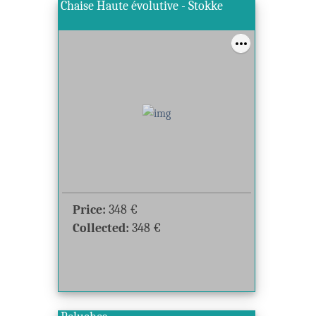
Chaise Haute évolutive - Stokke
Price:
348
€
Collected:
348
€