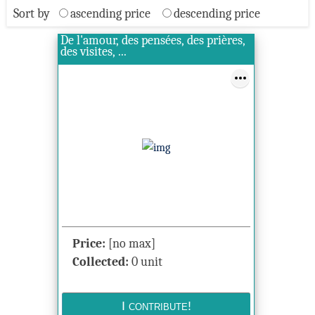
Sort by
ascending price
descending price
De l'amour, des pensées, des prières,
des visites, ...
Price:
[no max]
Collected:
0 unit