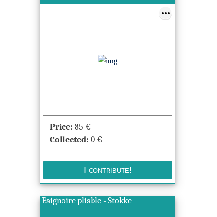
Price:
85
€
Collected:
0
€
Baignoire pliable - Stokke