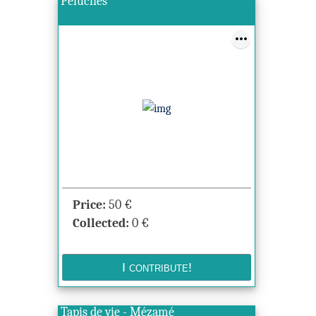
Peluches
Price:
50
€
Collected:
0
€
Tapis de vie - Mézamé