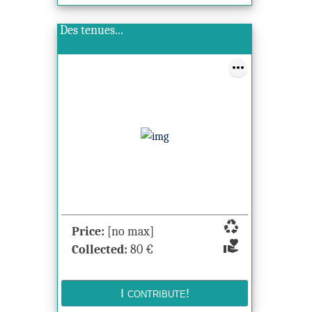
Des tenues...
recycling
Price:
[no max]
volunteer_activism
Collected:
80
€