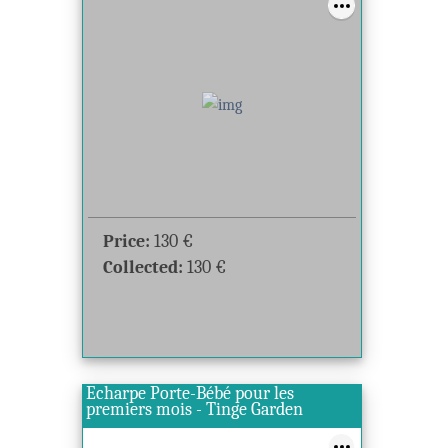
Price:
130
€
Collected:
130
€
Echarpe Porte-Bébé pour les
premiers mois - Tinge Garden