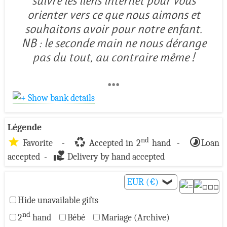
suivre les liens internet pour vous
orienter vers ce que nous aimons et
souhaitons avoir pour notre enfant.
NB : le seconde main ne nous dérange
pas du tout, au contraire même !
•••
Show bank details
Légende
star
recycling
timelapse
nd
Favorite -
Accepted in 2
hand -
Loan
volunteer_activism
accepted -
Delivery by hand accepted
EUR (€)
❯
Hide unavailable gifts
nd
2
hand
Bébé
Mariage (Archive)