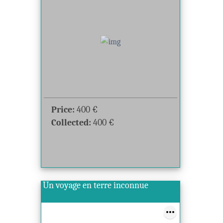
Price:
400
€
Collected:
400
€
Un voyage en terre inconnue